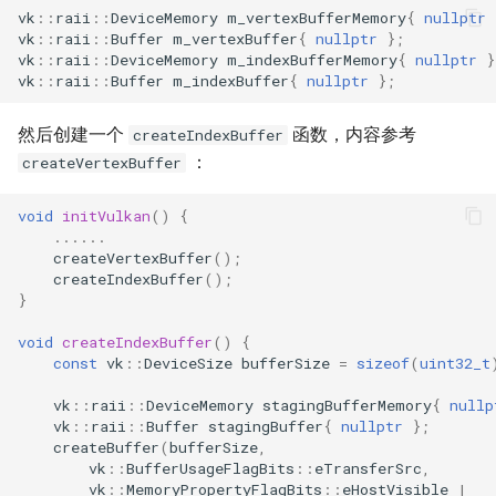
vk
::
raii
::
DeviceMemory
m_vertexBufferMemory
{
nullptr
vk
::
raii
::
Buffer
m_vertexBuffer
{
nullptr
};
vk
::
raii
::
DeviceMemory
m_indexBufferMemory
{
nullptr
}
vk
::
raii
::
Buffer
m_indexBuffer
{
nullptr
};
然后创建一个
函数，内容参考
createIndexBuffer
：
createVertexBuffer
void
initVulkan
()
{
......
createVertexBuffer
();
createIndexBuffer
();
}
void
createIndexBuffer
()
{
const
vk
::
DeviceSize
bufferSize
=
sizeof
(
uint32_t
vk
::
raii
::
DeviceMemory
stagingBufferMemory
{
nullp
vk
::
raii
::
Buffer
stagingBuffer
{
nullptr
};
createBuffer
(
bufferSize
,
vk
::
BufferUsageFlagBits
::
eTransferSrc
,
vk
::
MemoryPropertyFlagBits
::
eHostVisible
|