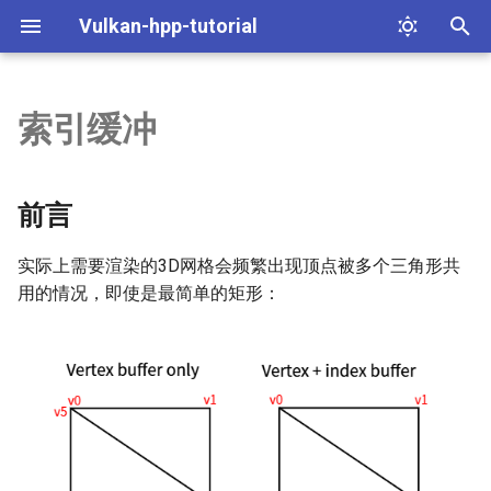
Vulkan-hpp-tutorial
键
入
索引缓冲
设置
顶点输入描述
前言
描述符布局与缓冲
纹理图像
加载模型
C++模块化
基础代码
窗口表面
介绍
命令缓冲
以
开
呈现
创建顶点缓冲
创建索引数组
描述符池与集合
图像视图和采样器
移动摄像机
特化常量
实例
交换链
着色器
渲染和呈现
前言
始
图形管线基础
暂存缓冲
使用索引缓冲
组合图像采样器
生成Mipmaps
管线缓存
验证层
图像视图
固定功能
飞行中的帧
实际上需要渲染的3D网格会频繁出现顶点被多个三角形共
搜
用的情况，即使是最简单的矩形：
绘制
最后
多重采样
pNext与sType
物理设备与队列族
渲染通道
管线创建
重建交换链
索
注意
实例化渲染
新版同步
逻辑设备与队列
帧缓冲
推送常量
查询池
动态uniform
shaderc