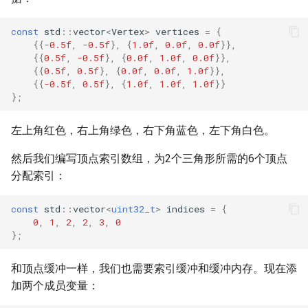
const
std
::
vector
<
Vertex
>
vertices
=
{
{{
-0.5f
,
-0.5f
},
{
1.0f
,
0.0f
,
0.0f
}},
{{
0.5f
,
-0.5f
},
{
0.0f
,
1.0f
,
0.0f
}},
{{
0.5f
,
0.5f
},
{
0.0f
,
0.0f
,
1.0f
}},
{{
-0.5f
,
0.5f
},
{
1.0f
,
1.0f
,
1.0f
}}
};
左上角红色，右上角绿色，右下角蓝色，左下角白色。
然后我们编写顶点索引数组，为2个三角形所需的6个顶点
分配索引：
const
std
::
vector
<
uint32_t
>
indices
=
{
0
,
1
,
2
,
2
,
3
,
0
};
和顶点缓冲一样，我们也需要索引缓冲和缓冲内存。现在添
加两个成员变量：