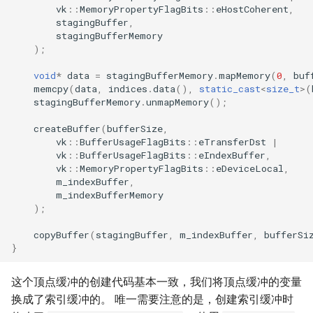
vk
::
MemoryPropertyFlagBits
::
eHostCoherent
,
stagingBuffer
,
stagingBufferMemory
);
void
*
data
=
stagingBufferMemory
.
mapMemory
(
0
,
buf
memcpy
(
data
,
indices
.
data
(),
static_cast
<
size_t
>
(
stagingBufferMemory
.
unmapMemory
();
createBuffer
(
bufferSize
,
vk
::
BufferUsageFlagBits
::
eTransferDst
|
vk
::
BufferUsageFlagBits
::
eIndexBuffer
,
vk
::
MemoryPropertyFlagBits
::
eDeviceLocal
,
m_indexBuffer
,
m_indexBufferMemory
);
copyBuffer
(
stagingBuffer
,
m_indexBuffer
,
bufferSi
}
这个顶点缓冲的创建代码基本一致，我们将顶点缓冲的变量
换成了索引缓冲的。 唯一需要注意的是，创建索引缓冲时