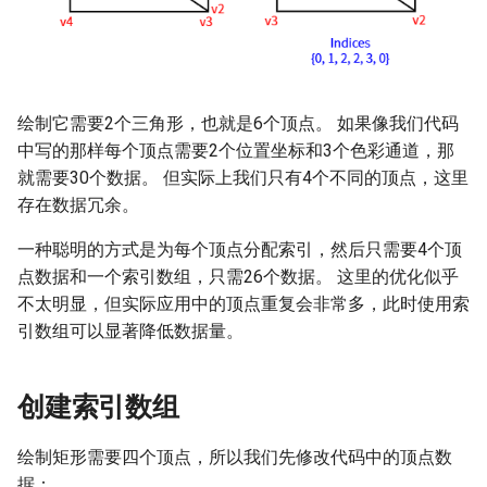
分离图像与采样器
无图像帧缓冲
计算着色器与SSBO
动态渲染
绘制它需要2个三角形，也就是6个顶点。 如果像我们代码
其他
中写的那样每个顶点需要2个位置坐标和3个色彩通道，那
就需要30个数据。 但实际上我们只有4个不同的顶点，这里
存在数据冗余。
一种聪明的方式是为每个顶点分配索引，然后只需要4个顶
点数据和一个索引数组，只需26个数据。 这里的优化似乎
不太明显，但实际应用中的顶点重复会非常多，此时使用索
引数组可以显著降低数据量。
创建索引数组
绘制矩形需要四个顶点，所以我们先修改代码中的顶点数
据：